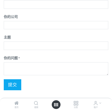
你的公司
主题
你的问题
*
提交
广州聚研生物科技有限公司
中国, 510000
首页
搜索
分类
账户
广东省 广州市 中山一路51号拓业大厦 后座725-726室